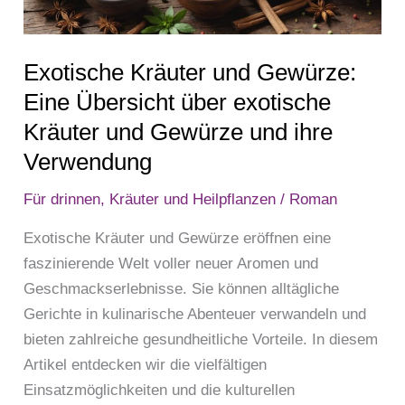
über
exotische
Exotische Kräuter und Gewürze:
Kräuter
und
Eine Übersicht über exotische
Gewürze
Kräuter und Gewürze und ihre
und
Verwendung
ihre
Verwendung
Für drinnen
,
Kräuter und Heilpflanzen
/
Roman
Exotische Kräuter und Gewürze eröffnen eine
faszinierende Welt voller neuer Aromen und
Geschmackserlebnisse. Sie können alltägliche
Gerichte in kulinarische Abenteuer verwandeln und
bieten zahlreiche gesundheitliche Vorteile. In diesem
Artikel entdecken wir die vielfältigen
Einsatzmöglichkeiten und die kulturellen