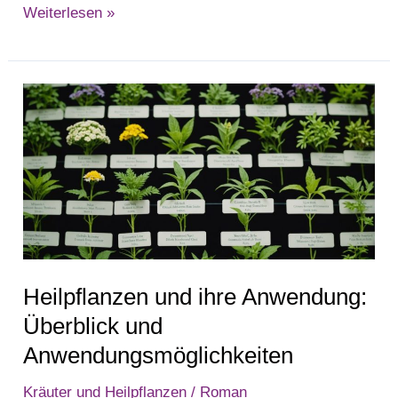
Weiterlesen »
Heilpflanzen
und
ihre
Anwendung:
Überblick
und
Anwendungsmöglichkeiten
Heilpflanzen und ihre Anwendung:
Überblick und
Anwendungsmöglichkeiten
Kräuter und Heilpflanzen
/
Roman