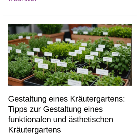
Gestaltung
eines
Kräutergartens:
Tipps
zur
Gestaltung
eines
funktionalen
Gestaltung eines Kräutergartens:
und
ästhetischen
Tipps zur Gestaltung eines
Kräutergartens
funktionalen und ästhetischen
Kräutergartens