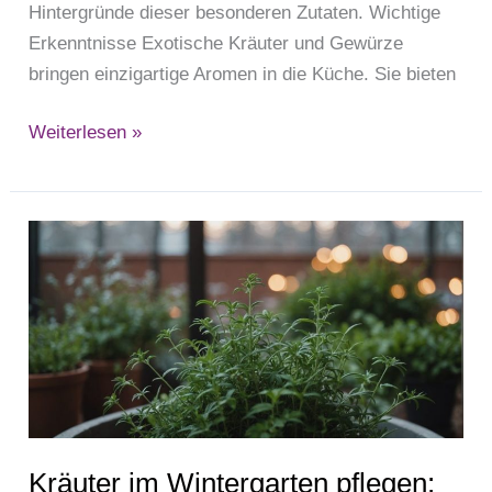
Hintergründe dieser besonderen Zutaten. Wichtige
Erkenntnisse Exotische Kräuter und Gewürze
bringen einzigartige Aromen in die Küche. Sie bieten
Weiterlesen »
Kräuter
im
Wintergarten
pflegen:
Wie
man
Kräuter
im
Kräuter im Wintergarten pflegen:
Wintergarten