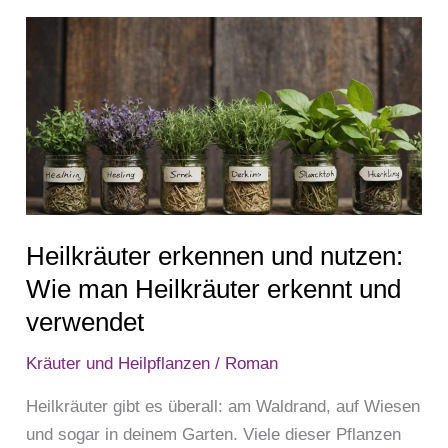
Heilkräuter
erkennen
und
nutzen:
Wie
man
Heilkräuter
erkennt
Heilkräuter erkennen und nutzen:
und
verwendet
Wie man Heilkräuter erkennt und
verwendet
Kräuter und Heilpflanzen
/
Roman
Heilkräuter gibt es überall: am Waldrand, auf Wiesen
und sogar in deinem Garten. Viele dieser Pflanzen