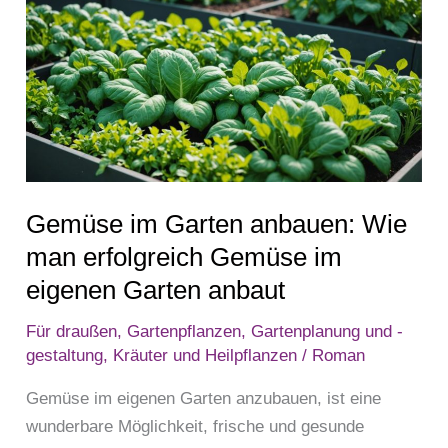
im
Garten
anbauen:
Wie
man
erfolgreich
Gemüse
Gemüse im Garten anbauen: Wie
im
eigenen
man erfolgreich Gemüse im
Garten
eigenen Garten anbaut
anbaut
Für draußen
,
Gartenpflanzen
,
Gartenplanung und -
gestaltung
,
Kräuter und Heilpflanzen
/
Roman
Gemüse im eigenen Garten anzubauen, ist eine
wunderbare Möglichkeit, frische und gesunde