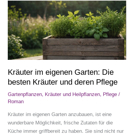
Kräuter
im
eigenen
Garten:
Die
besten
Kräuter
und
Kräuter im eigenen Garten: Die
deren
Pflege
besten Kräuter und deren Pflege
Gartenpflanzen
,
Kräuter und Heilpflanzen
,
Pflege
/
Roman
Kräuter im eigenen Garten anzubauen, ist eine
wunderbare Möglichkeit, frische Zutaten für die
Küche immer griffbereit zu haben. Sie sind nicht nur