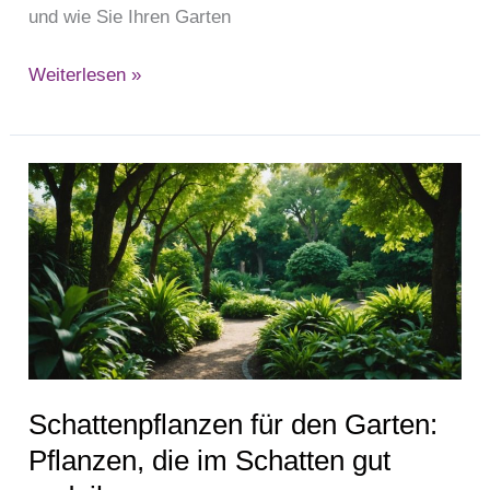
und wie Sie Ihren Garten
Weiterlesen »
Schattenpflanzen
für
den
Garten:
Pflanzen,
die
im
Schatten
Schattenpflanzen für den Garten:
gut
gedeihen
Pflanzen, die im Schatten gut