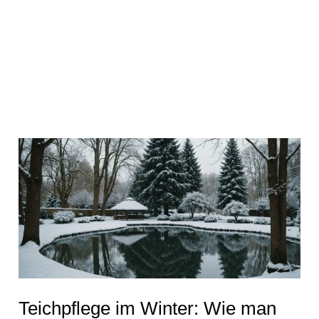
Teichpflege
im
Winter:
Wie
man
einen
Gartenteich
im
Teichpflege im Winter: Wie man
Winter