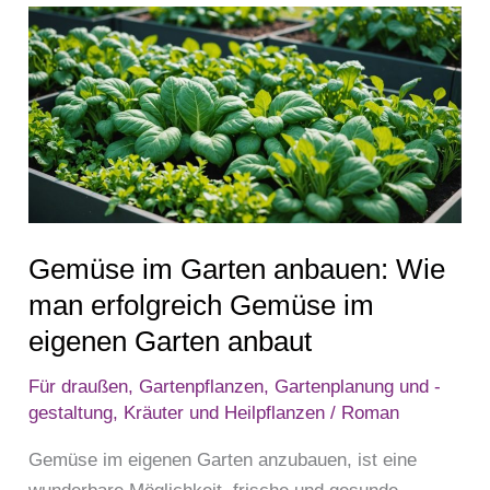
Gemüse
im
Garten
anbauen:
Wie
man
erfolgreich
Gemüse
Gemüse im Garten anbauen: Wie
im
eigenen
man erfolgreich Gemüse im
Garten
eigenen Garten anbaut
anbaut
Für draußen
,
Gartenpflanzen
,
Gartenplanung und -
gestaltung
,
Kräuter und Heilpflanzen
/
Roman
Gemüse im eigenen Garten anzubauen, ist eine