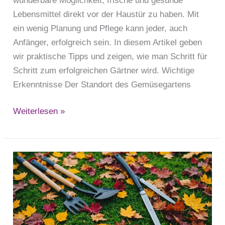
wunderbare Möglichkeit, frische und gesunde
Lebensmittel direkt vor der Haustür zu haben. Mit
ein wenig Planung und Pflege kann jeder, auch
Anfänger, erfolgreich sein. In diesem Artikel geben
wir praktische Tipps und zeigen, wie man Schritt für
Schritt zum erfolgreichen Gärtner wird. Wichtige
Erkenntnisse Der Standort des Gemüsegartens
Weiterlesen »
Gartenarbeit
im
Herbst:
Wichtige
Gartenarbeiten,