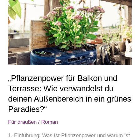
Balkon
und
Terrasse:
Wie
verwandelst
du
deinen
Außenbereich
in
„Pflanzenpower für Balkon und
ein
Terrasse: Wie verwandelst du
grünes
deinen Außenbereich in ein grünes
Paradies?“
Paradies?“
Für draußen
/
Roman
1. Einführung: Was ist Pflanzenpower und warum ist