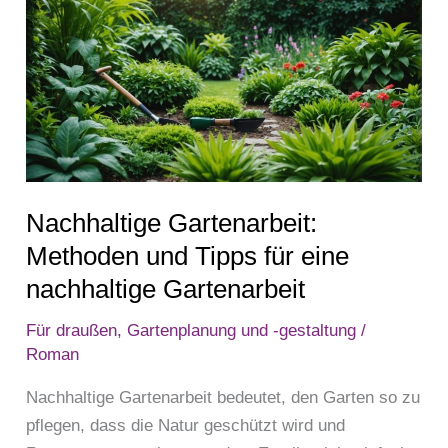
Gartenarbeit:
Methoden
und
Tipps
für
eine
nachhaltige
Nachhaltige Gartenarbeit:
Gartenarbeit
Methoden und Tipps für eine
nachhaltige Gartenarbeit
Für draußen
,
Gartenplanung und -gestaltung
/
Roman
Nachhaltige Gartenarbeit bedeutet, den Garten so zu
pflegen, dass die Natur geschützt wird und