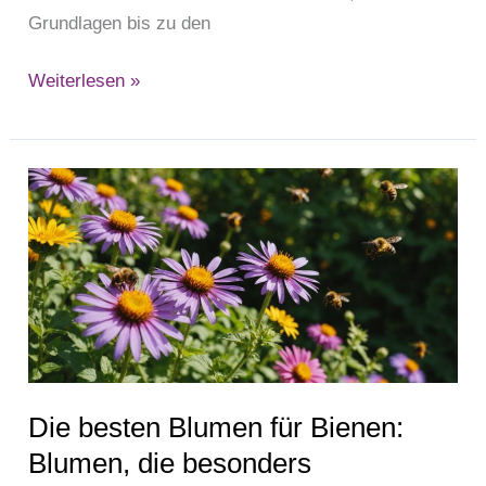
Grundlagen bis zu den
Weiterlesen »
Die
besten
Blumen
für
Bienen:
Blumen,
die
besonders
Die besten Blumen für Bienen:
bienenfreundlich
sind
Blumen, die besonders