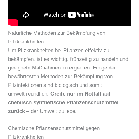
Natürliche Methoden zur Bekämpfung von
Pilzkrankheiten
Um Pilzkrankheiten bei Pflanzen effektiv zu
bekämpfen, ist es wichtig, frühzeitig zu handeln und
geeignete Maßnahmen zu ergreifen. Einige der
bewährtesten Methoden zur Bekämpfung von
Pilzinfektionen sind biologisch und somit
umweltfreundlich.
Greife nur im Notfall auf
chemisch-synthetische Pflanzenschutzmittel
zurück
– der Umwelt zuliebe.
Chemische Pflanzenschutzmittel gegen
Pilzkrankheiten