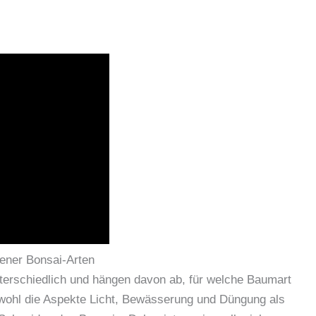
ener Bonsai-Arten
terschiedlich und hängen davon ab, für welche Baumart
sowohl die Aspekte Licht, Bewässerung und Düngung als