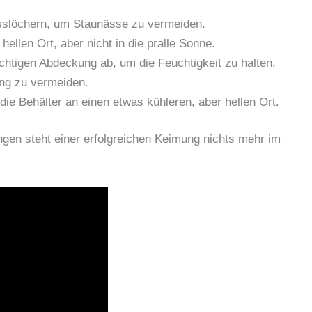
sslöchern, um Staunässe zu vermeiden.
hellen Ort, aber nicht in die pralle Sonne.
ichtigen Abdeckung ab, um die Feuchtigkeit zu halten.
ng zu vermeiden.
 die Behälter an einen etwas kühleren, aber hellen Ort.
ngen steht einer erfolgreichen Keimung nichts mehr im