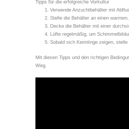
Tipps für die erfolgreiche Vorkultur
Verwende Anzuchtbehälter mit Abflu
Stelle die Behälter an einen warmen, 
Decke die Behälter mit einer durchs
Lüfte regelmäßig, um Schimmelbildu
Sobald sich Keimlinge zeigen, stelle
Mit diesen Tipps und den richtigen Bedingu
Weg.