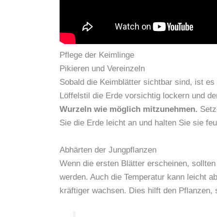
Pflege der Keimlinge
Pikieren und Vereinzeln
Sobald die Keimblätter sichtbar sind, ist e
Löffelstil die Erde vorsichtig lockern und 
Wurzeln wie möglich mitzunehmen.
Setze
Sie die Erde leicht an und halten Sie sie feu
Abhärten der Jungpflanzen
Wenn die ersten Blätter erscheinen, sollten
werden. Auch die Temperatur kann leicht a
kräftiger wachsen. Dies hilft den Pflanzen